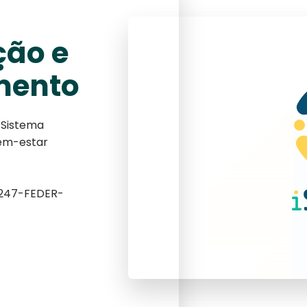
ção e
mento
: Sistema
bem-estar
247-FEDER-